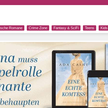
rische Romane
Crime Zone
Fantasy & SciFi
Teens
Kids