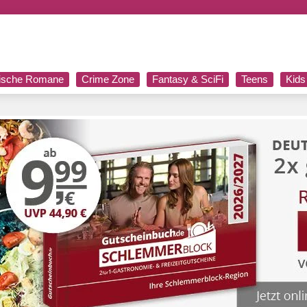
rische Romane
Crime Zone
Fantasy & SciFi
Teens
Kids