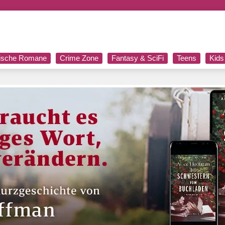
rische Romane
Crime Zone
Fantasy & SciFi
Teens
Kids