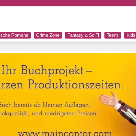
rische Romane
Crime Zone
Fantasy & SciFi
Teens
Kids