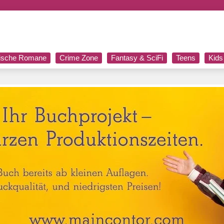
rische Romane
Crime Zone
Fantasy & SciFi
Teens
Kids