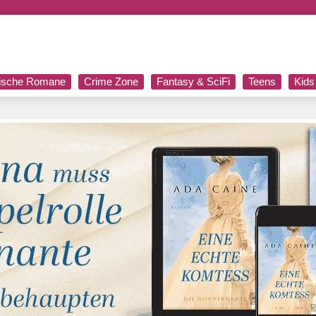
rische Romane
Crime Zone
Fantasy & SciFi
Teens
Kids